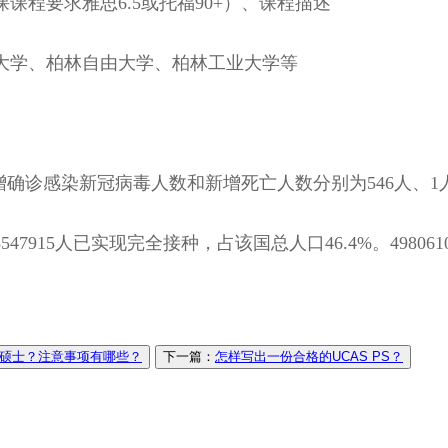
程要求雅思6.5或托福90+）、课程描述
学、柏林自由大学、柏林工业大学等
感染新冠病毒人数和新增死亡人数分别为546人、1人，累计
7915人已实现完全接种，占该国总人口46.4%。49806
硕士？注意事项有哪些？
下一篇：
怎样写出一份合格的UCAS PS？