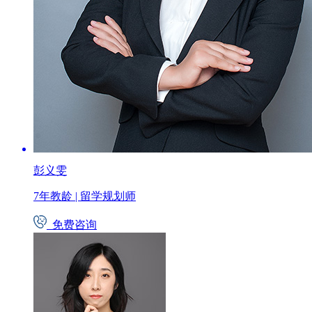
彭义雯
7年教龄
|
留学规划师
免费咨询