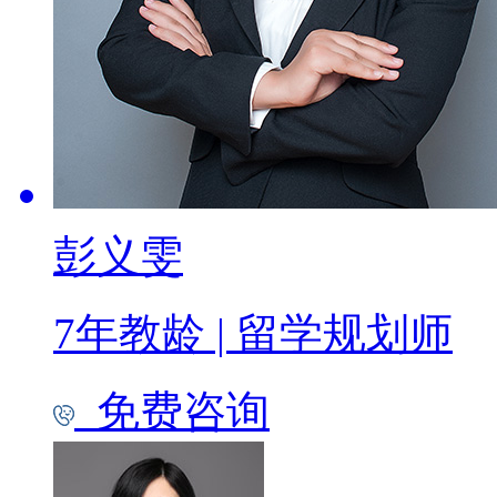
彭义雯
7年教龄
|
留学规划师
免费咨询