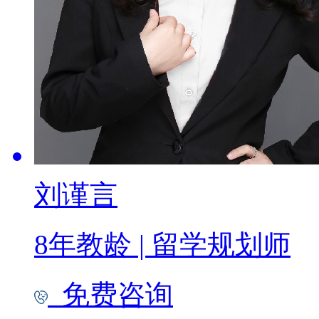
刘谨言
8年教龄
|
留学规划师
免费咨询