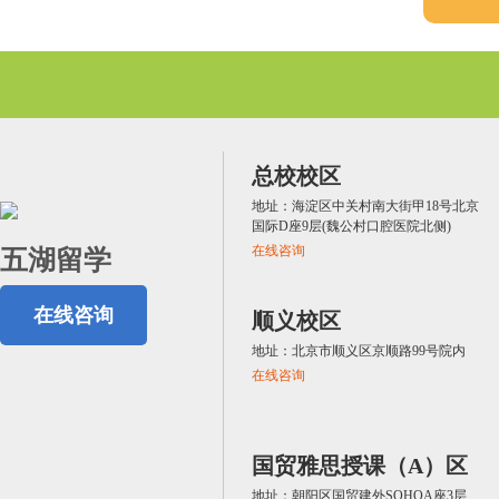
西兰
工作经验，则达不到任何工
2-5年
长期短缺技能工作经验分
6年及以上
总校校区
地址：海淀区中关村南大街甲18号北京
配偶获得新西兰技能工作或
国际D座9层(魏公村口腔医院北侧)
在线咨询
五湖留学
配偶加分
配偶持有本科或以上学历
（就业与学历加分可叠
在线咨询
顺义校区
配偶持有9级或10级硕士&
加，学历分不可叠加）
地址：北京市顺义区京顺路99号院内
在线咨询
注：配偶语言达到雅思6.5
国贸雅思授课（A）区
地址：朝阳区国贸建外SOHOA座3层