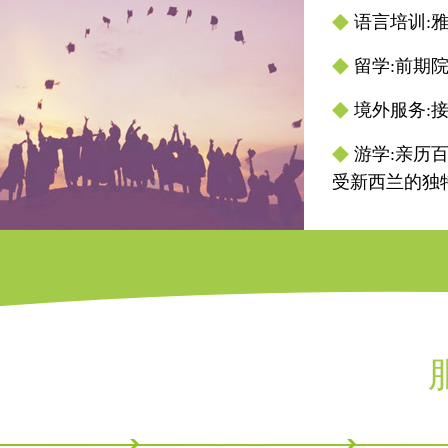
◆
语言培训:
◆
留学:前期
◆
境外服务:
◆
游学:亲历
受新西兰的独