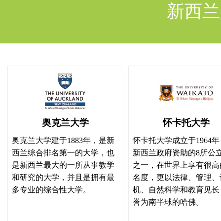
新西兰
2年研究生及以上学历（PG
在新西兰获得技能工作或已
注：技能就业得分要求
1、职业内容符合ANZSC
技能就业
2、ANZSCO职业大典1-3级
或
ANZSCO职业大典任意等级职
纽）
奥克兰大学
怀卡托大学
长期短缺职业LTSSL
奥克兰大学建于1883年，是新
怀卡托大学成立于1964
西兰综合排名第一的大学，也
新西兰政府资助的8所公
奥克兰以外地区就业
是新西兰最大的一所从事教学
技能就业额外分
之一，在世界上享有很高
和研究的大学，并且是拥有最
名度，更以法律、管理、
（多选，可叠加）
收入超过新西兰国民中位收
多专业的综合性大学。
机、自然科学和教育见长
注：收入超过新西兰国民中位收
誉为南半球的哈佛。
8纽）